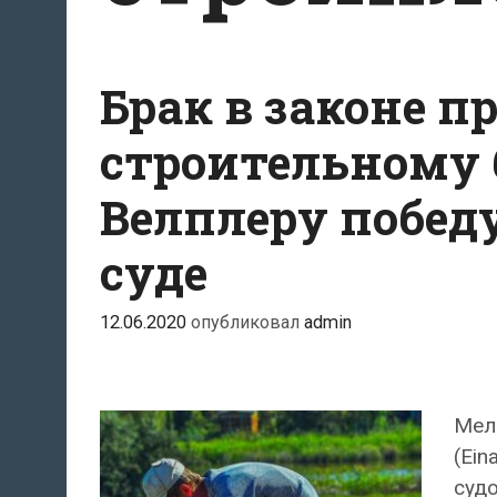
Брак в законе п
строительному 
Велплеру побед
суде
12.06.2020
опубликовал
admin
Мел
(Ein
судо