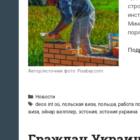
стро
инст
Мини
поря
Под
Автор/источник фото: Pixabay.com.
Рубрики
Новости
Теги
deos int oü
,
польская виза
,
польша
,
работа п
виза
,
эйнар велплер
,
эстония
,
эстония украина
Граждан Украин