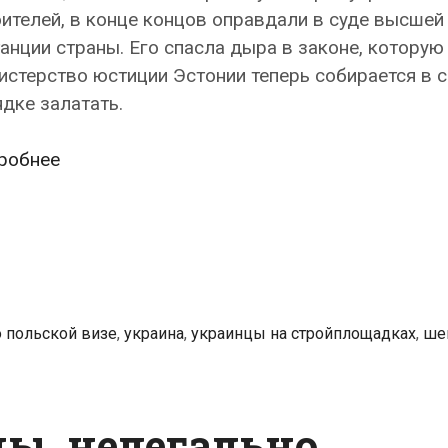
ителей, в конце концов оправдали в суде высшей
анции страны. Его спасла дыра в законе, которую
стерство юстиции Эстонии теперь собирается в 
дке залатать.
Брак
робнее
в
законе
принес
эстонскому
строительному
бизнесмену
о польской визе
,
украина
,
украинцы на стройплощадках
,
ше
Эйнару
Велплеру
победу
ы, нелегально
в