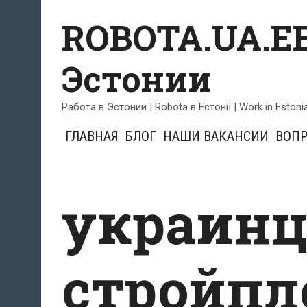
Skip
ROBOTA.UA.EE
to
content
Эстонии
Работа в Эстонии | Robota в Естонії | Work in Estoni
ГЛАВНАЯ
БЛОГ
НАШИ ВАКАНСИИ
ВОПР
украинц
стройпл