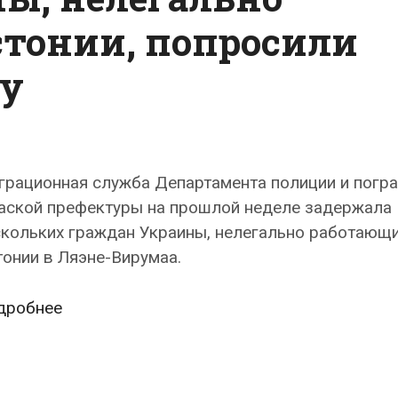
Государственном
стонии, попросили
суде
ну
грационная служба Департамента полиции и погр
аской префектуры на прошлой неделе задержала
скольких граждан Украины, нелегально работающи
онии в Ляэне-Вирумаа.
Граждан
дробнее
Украины,
нелегально
работавших