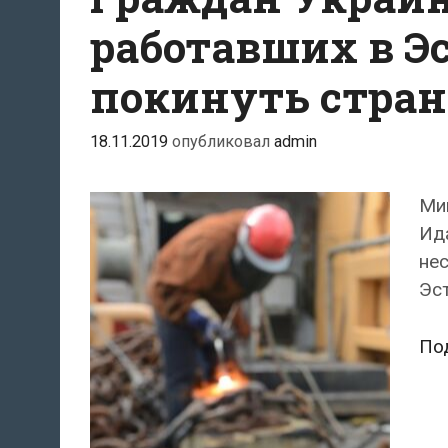
работавших в Э
покинуть стра
18.11.2019
опубликовал
admin
Ми
Ид
не
Эст
По