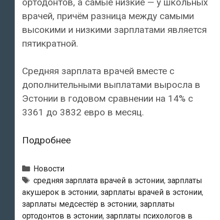
ортодонтов, а самые низкие — у школьных
врачей, причём разница между самыми
высокими и низкими зарплатами является
пятикратной.
Средняя зарплата врачей вместе с
дополнительными выплатами выросла в
Эстонии в годовом сравнении на 14% с
3361 до 3832 евро в месяц.
Зарплаты
Подробнее
врачей
в
Рубрики
Новости
Эстонии:
Теги
cредняя зарплата врачей в эстонии
,
зарплаты
акушерок в эстонии
,
зарплаты врачей в эстонии
,
от
зарплаты медсестёр в эстонии
,
зарплаты
9000
ортодонтов в эстонии
,
зарплаты психологов в