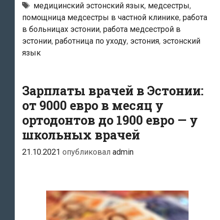
завершили
Теги
медицинский эстонский язык
,
медсестры
,
помощница медсестры в частной клинике
,
работа
свой
в больницах эстонии
,
работа медсестрой в
первый
эстонии
,
работница по уходу
,
эстония
,
эстонский
учебный
язык
год
в
Зарплаты врачей в Эстонии:
Таллиннском
колледже
от 9000 евро в месяц у
здравоохранения
ортодонтов до 1900 евро — у
школьных врачей
21.10.2021
опубликовал
admin