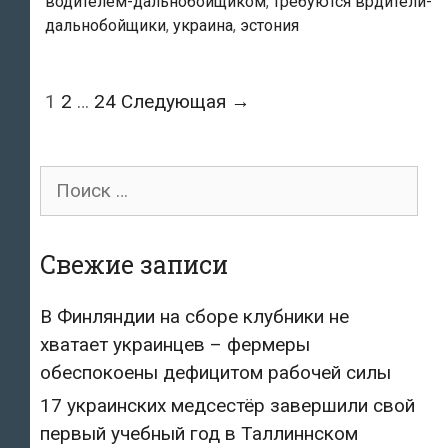
водителем-дальнобойщиком
,
требуются врдители-
Полки
дальнобойщики
,
украина
,
эстония
эстонских
магазинов
могут
Post
1
2
…
24
Следующая →
опустеть
navigation
Поиск
для:
Свежие записи
В Финляндии на сборе клубники не
хватает украинцев – фермеры
обеспокоены дефицитом рабочей силы
17 украинских медсестёр завершили свой
первый учебный год в Таллиннском