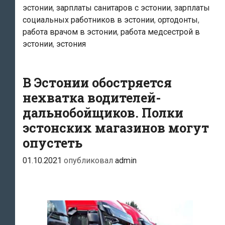
евро
эстонии
,
зарплаты санитаров с эстонии
,
зарплаты
в
социальных работников в эстонии
,
ортодонты
,
месяц
работа врачом в эстонии
,
работа медсестрой в
у
эстонии
,
эстония
ортодонтов
до
В Эстонии обостряется
1900
нехватка водителей-
евро
дальнобойщиков. Полки
—
эстонских магазинов могут
у
опустеть
школьных
врачей
01.10.2021
опубликовал
admin