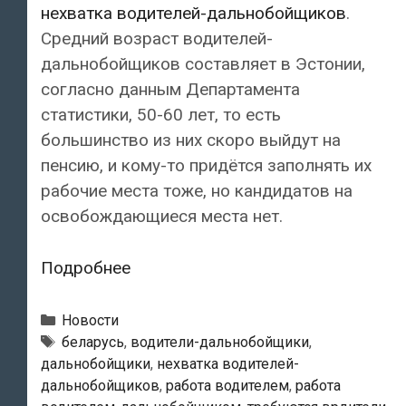
нехватка водителей-дальнобойщиков
.
Средний возраст водителей-
дальнобойщиков составляет в Эстонии,
согласно данным Департамента
статистики, 50-60 лет, то есть
большинство из них скоро выйдут на
пенсию, и кому-то придётся заполнять их
рабочие места тоже, но кандидатов на
освобождающиеся места нет.
В
Подробнее
Эстонии
обостряется
Рубрики
Новости
нехватка
Теги
беларусь
,
водители-дальнобойщики
,
дальнобойщики
,
нехватка водителей-
водителей-
дальнобойщиков
,
работа водителем
,
работа
дальнобойщиков.