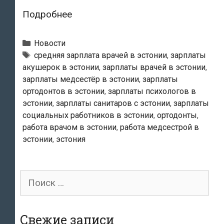
Зарплаты
Подробнее
врачей
в
Рубрики
Новости
Эстонии:
Теги
cредняя зарплата врачей в эстонии
,
зарплаты
акушерок в эстонии
,
зарплаты врачей в эстонии
,
от
зарплаты медсестёр в эстонии
,
зарплаты
9000
ортодонтов в эстонии
,
зарплаты психологов в
евро
эстонии
,
зарплаты санитаров с эстонии
,
зарплаты
в
социальных работников в эстонии
,
ортодонты
,
месяц
работа врачом в эстонии
,
работа медсестрой в
у
эстонии
,
эстония
ортодонтов
до
Поиск
1900
для:
евро
—
Свежие записи
у