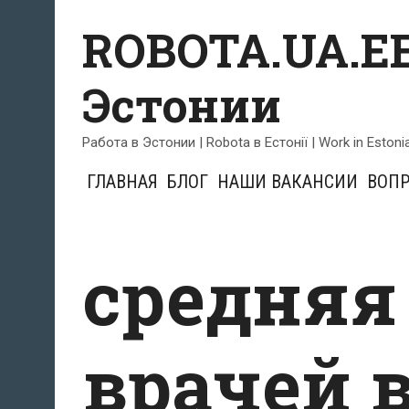
Skip
ROBOTA.UA.EE
to
content
Эстонии
Работа в Эстонии | Robota в Естонії | Work in Estoni
ГЛАВНАЯ
БЛОГ
НАШИ ВАКАНСИИ
ВОПР
cредняя
врачей 