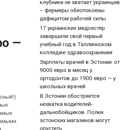
клубники не хватает украинцев
– фермеры обеспокоены
дефицитом рабочей силы
17 украинских медсестёр
завершили свой первый
ро —
учебный год в Таллиннском
колледже здравоохранения
Зарплаты врачей в Эстонии: от
9000 евро в месяц у
ортодонтов до 1900 евро — у
школьных врачей
В Эстонии обостряется
сный!)
нехватка водителей-
мые
дальнобойщиков. Полки
самые
эстонских магазинов могут
самыми
опустеть
.