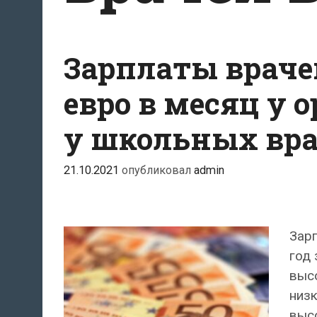
Зарплаты врачей
евро в месяц у о
у школьных вр
21.10.2021
опубликовал
admin
Зарп
год
высо
низк
высо