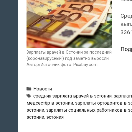
Сре
выпл
3361
Под
Зарплаты врачей в Эстонии за последний
(коронавирусный!) год заметно выросли.
Автор/Источник фото: Pixabay.com.
Рубрики
Новости
Теги
cредняя зарплата врачей в эстонии
,
зарплат
медсестёр в эстонии
,
зарплаты ортодонтов в э
эстонии
,
зарплаты социальных работников в э
эстонии
,
эстония