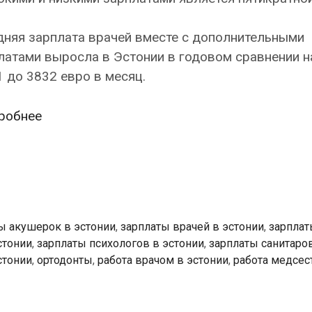
дняя зарплата врачей вместе с дополнительными
атами выросла в Эстонии в годовом сравнении н
 до 3832 евро в месяц.
Зарплаты
робнее
врачей
в
Эстонии:
от
9000
ы акушерок в эстонии
,
зарплаты врачей в эстонии
,
зарплат
евро
стонии
,
зарплаты психологов в эстонии
,
зарплаты санитаров
в
стонии
,
ортодонты
,
работа врачом в эстонии
,
работа медсес
месяц
у
ортодонтов