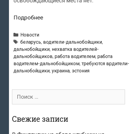
освобождающиеся места нет.
В
Подробнее
Эстонии
обостряется
Рубрики
Новости
нехватка
Теги
беларусь
,
водители-дальнобойщики
,
дальнобойщики
,
нехватка водителей-
водителей-
дальнобойщиков
,
работа водителем
,
работа
дальнобойщиков.
водителем-дальнобойщиком
,
требуются врдители-
Полки
дальнобойщики
,
украина
,
эстония
эстонских
магазинов
могут
Поиск
опустеть
для:
Свежие записи