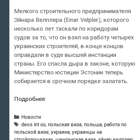
Мелкого строительного предпринимателя
Эйнара Велплера (Einar Velpler), которого
несколько лет таскали по коридорам
судов за то, что он взял на работу четырех
украинских строителей, в конце концов
оправдали в суде высшей инстанции
страны. Его спасла дыра в законе, которую
Министерство юстиции Эстонии теперь
собирается в срочном порядке залатать.
Брак
Подробнее
в
законе
Рубрики
Новости
принес
Теги
deos int oü
,
польская виза
,
польша
,
работа по
польской визе
,
украина
,
украинцы на
эстонскому
стройплощадках
,
шенгенская виза
,
эйнар велплер
,