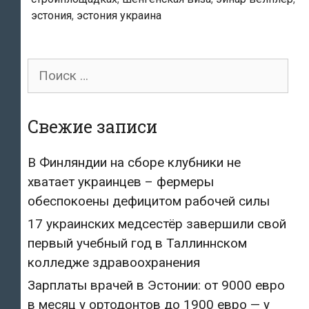
строительному
эстония
,
эстония украина
бизнесмену
Эйнару
Велплеру
Поиск
победу
для:
в
Государственном
Свежие записи
суде
В Финляндии на сборе клубники не
хватает украинцев – фермеры
обеспокоены дефицитом рабочей силы
17 украинских медсестёр завершили свой
первый учебный год в Таллиннском
колледже здравоохранения
Зарплаты врачей в Эстонии: от 9000 евро
в месяц у ортодонтов до 1900 евро — у