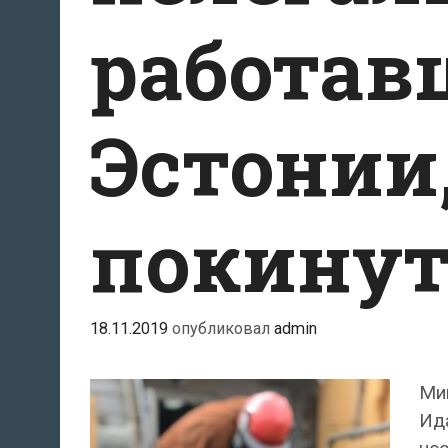
работав
Эстонии
покинут
18.11.2019
опубликовал
admin
Ми
Ид