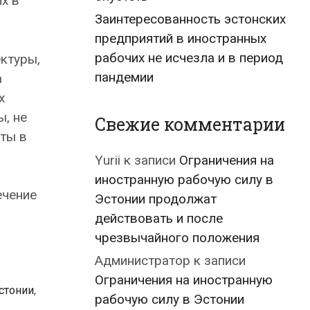
х в
Заинтересованность эстонских
предприятий в иностранных
рабочих не исчезла и в период
ктуры,
пандемии
а
х
, не
Свежие комментарии
ты в
Yurii
к записи
Ограничения на
иностранную рабочую силу в
ечение
Эстонии продолжат
действовать и после
чрезвычайного положения
Администратор
к записи
Ограничения на иностранную
стонии
,
рабочую силу в Эстонии