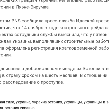
скольких граждан Украины, нелегально работающи
онии в Ляэне-Вирумаа.
 этом BNS сообщила пресс-служба Идаской префе
етив, что 14 ноября в ходе контрольного рейда н
ектах сотрудники службы выяснили, что у пятеры
аждан Украины, выполнявших строительные работы
ла оформлена регистрация кратковременной рабо
онии.
дписание о добровольном выезде из Эстонии в т
д в страну сроком на шесть месяцев. В отношении
о расследование о проступке.
чая сила
,
украина
,
украина эстония
,
украинцы
,
украинцы в э
ия
,
эстония украина