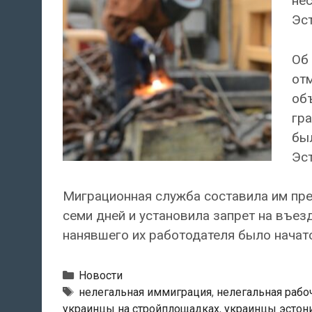
не
Эст
Об
отм
объ
гр
бы
Эст
Миграционная служба составила им пре
семи дней и установила запрет на въез
нанявшего их работодателя было начат
Рубрики
Новости
Теги
нелегальная иммиграция
,
нелегальная рабо
украинцы на стройплощадках
,
украинцы эстон