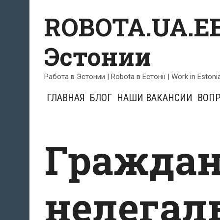
Skip
ROBOTA.UA.EE
to
content
Эстонии
Работа в Эстонии | Robota в Естонії | Work in Estoni
ГЛАВНАЯ
БЛОГ
НАШИ ВАКАНСИИ
ВОПР
Граждан
нелегал