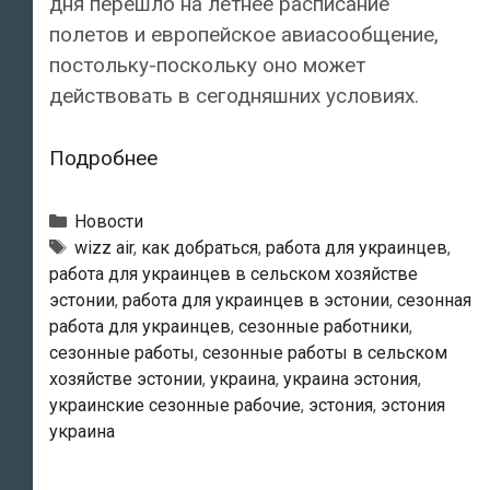
дня перешло на летнее расписание
полетов и европейское авиасообщение,
постольку-поскольку оно может
действовать в сегодняшних условиях.
Первый
Подробнее
весенний
прямой
Рубрики
Новости
рейс
Теги
wizz air
,
как добраться
,
работа для украинцев
,
работа для украинцев в сельском хозяйстве
из
эстонии
,
работа для украинцев в эстонии
,
сезонная
Украины
работа для украинцев
,
сезонные работники
,
доставил
сезонные работы
,
сезонные работы в сельском
в
хозяйстве эстонии
,
украина
,
украина эстония
,
Эстонию
украинские сезонные рабочие
,
эстония
,
эстония
и
украина
сезонных