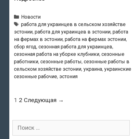
работникам
все
Рубрики
Новости
труднее
Теги
работа для украинцев в сельском хозяйстве
эстонии
,
работа для украинцев в эстонии
,
работа
перебираться
на фермах в эстонии
,
работа на фермах эстонии
,
через
сбор ягод
,
сезонная работа для украинцев
,
эстонскую
сезонная работа на уборке клубники
,
сезонные
границу
работники
,
сезонные работы
,
сезонные работы в
сельском хозяйстве эстонии
,
украина
,
украинские
сезонные рабочие
,
эстония
Post
1
2
Следующая →
navigation
Поиск
для: