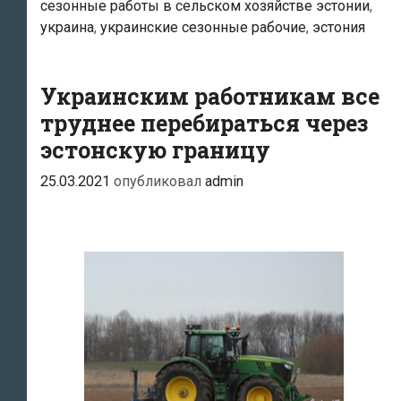
сезонные работы в сельском хозяйстве эстонии
,
до
украина
,
украинские сезонные рабочие
,
эстония
нескольких
тысяч
Украинским работникам все
сезонных
труднее перебираться через
работников
эстонскую границу
25.03.2021
опубликовал
admin