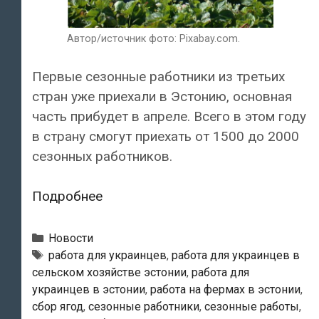
Автор/источник фото: Pixabay.com.
Первые сезонные работники из третьих
стран уже приехали в Эстонию, основная
часть прибудет в апреле. Всего в этом году
в страну смогут приехать от 1500 до 2000
сезонных работников.
В
Подробнее
этом
году
Рубрики
Новости
в
Теги
работа для украинцев
,
работа для украинцев в
сельском хозяйстве эстонии
,
работа для
Эстонию
украинцев в эстонии
,
работа на фермах в эстонии
,
может
сбор ягод
,
сезонные работники
,
сезонные работы
,
приехать