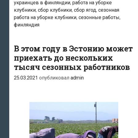
украинцев в финляндии
,
работа на уборке
хватает
клубники
,
сбор клубники
,
сбор ягод
,
сезонная
украинцев
работа на уборке клубники
,
сезонные работы
,
–
финляндия
фермеры
обеспокоены
В этом году в Эстонию может
дефицитом
приехать до нескольких
рабочей
тысяч сезонных работников
силы
25.03.2021
опубликовал
admin