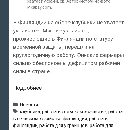
хватает украинцев. Автор/Источник фото:
Pixabay.com.
В Финляндии на сборе клубники не хватает
украинцев. Многие украинцы,
проживающие в Финляндии по статусу
временной защиты, перешли на
круглогодичную работу. Финские фермеры
сильно обеспокоены дефицитом рабочей
силы в стране.
В
Подробнее
Финляндии
на
Рубрики
Новости
сборе
Теги
клубника
,
работа в сельском хозяйстве
,
работа
в сельском хозяйстве финляндии
,
работа в
клубники
финляндии
,
работа для украинцев
,
работа для
не