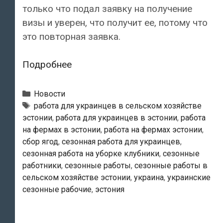
только что подал заявку на получение
визы и уверен, что получит ее, потому что
это повторная заявка.
Украинским
Подробнее
работникам
все
Рубрики
Новости
труднее
Теги
работа для украинцев в сельском хозяйстве
эстонии
,
работа для украинцев в эстонии
,
работа
перебираться
на фермах в эстонии
,
работа на фермах эстонии
,
через
сбор ягод
,
сезонная работа для украинцев
,
эстонскую
сезонная работа на уборке клубники
,
сезонные
границу
работники
,
сезонные работы
,
сезонные работы в
сельском хозяйстве эстонии
,
украина
,
украинские
сезонные рабочие
,
эстония