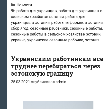
году
Рубрики
Новости
в
Теги
работа для украинцев
,
работа для украинцев в
сельском хозяйстве эстонии
,
работа для
Эстонию
украинцев в эстонии
,
работа на фермах в эстонии
,
может
сбор ягод
,
сезонные работники
,
сезонные работы
,
приехать
сезонные работы в сельском хозяйстве эстонии
,
до
украина
,
украинские сезонные рабочие
,
эстония
нескольких
тысяч
Украинским работникам все
сезонных
труднее перебираться через
работников
эстонскую границу
25.03.2021
опубликовал
admin