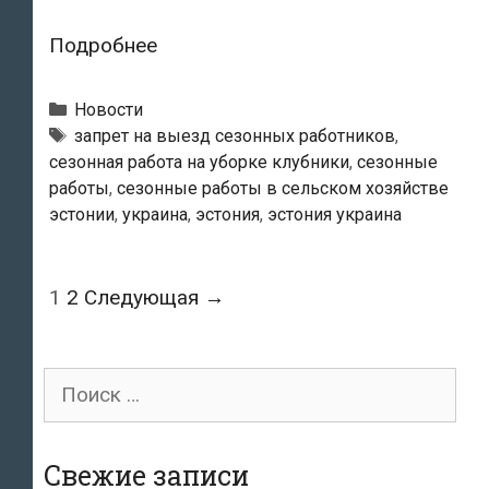
Посол
Подробнее
Эстонии
в
Рубрики
Новости
Киеве
Теги
запрет на выезд сезонных работников
,
сезонная работа на уборке клубники
,
сезонные
Каймо
работы
,
сезонные работы в сельском хозяйстве
Кууск:
эстонии
,
украина
,
эстония
,
эстония украина
«Эстония
не
обращалась
Post
1
2
Следующая →
к
navigation
Украине
на
Поиск
тему
для:
сезонных
Свежие записи
работников»