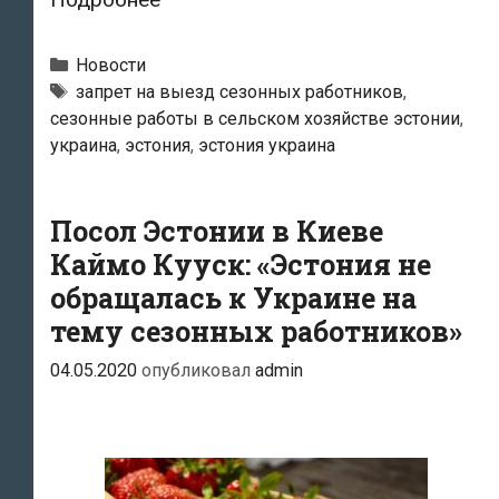
хуторяне
требуют
Рубрики
Новости
от
Теги
запрет на выезд сезонных работников
,
сезонные работы в сельском хозяйстве эстонии
,
государства
украина
,
эстония
,
эстония украина
открыть
границы
для
Посол Эстонии в Киеве
иностранных
Каймо Кууск: «Эстония не
сезонных
обращалась к Украине на
рабочих
тему сезонных работников»
04.05.2020
опубликовал
admin