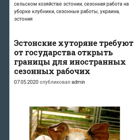
сельском хозяйстве эстонии
,
сезонная работа на
решение
уборке клубники
,
сезонные работы
,
украина
,
для
эстония
разрешения
кризиса
рабочей
Эстонские хуторяне требуют
силы:
от государства открыть
фактически
границы для иностранных
границы
сезонных рабочих
страны
07.05.2020
опубликовал
admin
будут
открыты
для
всех