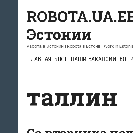
Skip
ROBOTA.UA.EE
to
content
Эстонии
Работа в Эстонии | Robota в Естонії | Work in Estoni
ГЛАВНАЯ
БЛОГ
НАШИ ВАКАНСИИ
ВОПР
таллин
Со вторника по