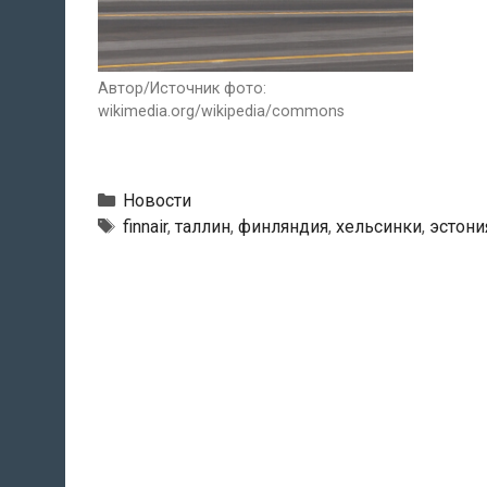
Автор/Источник фото:
wikimedia.org/wikipedia/commons
Рубрики
Новости
Теги
finnair
,
таллин
,
финляндия
,
хельсинки
,
эстони