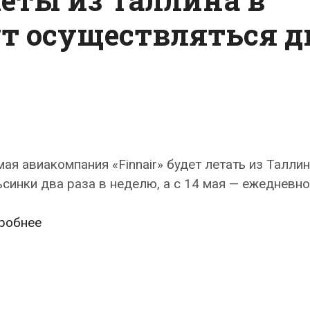
т осуществляться д
мая авиакомпания «Finnair» будет летать из Таллин
синки два раза в неделю, а с 14 мая — ежедневно
Со
робнее
вторника
полеты
из
Таллина