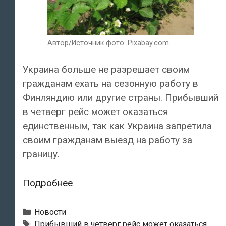
Автор/Источник фото: Pixabay.com.
Украина больше не разрешает своим
гражданам ехать на сезонную работу в
Финляндию или другие страны. Прибывший
в четверг рейс может оказаться
единственным, так как Украина запретила
своим гражданам выезд на работу за
границу.
«Maaseudun
Подробнее
Tulevaisuus»:
«Украинские
Рубрики
Новости
работники
Теги
Прибывший в четверг рейс может оказаться