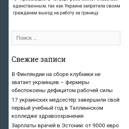
единственным
,
так как Украина запретила своим
больше
гражданам выезд на работу за границу.
не
смогут
попасть
Поиск
в
для:
Финляндию
на
Свежие записи
сезонные
работы
В Финляндии на сборе клубники не
–
хватает украинцев – фермеры
из
обеспокоены дефицитом рабочей силы
полутора
17 украинских медсестёр завершили свой
тысяч
первый учебный год в Таллиннском
прибыло
колледже здравоохранения
только
Зарплаты врачей в Эстонии: от 9000 евро
200»